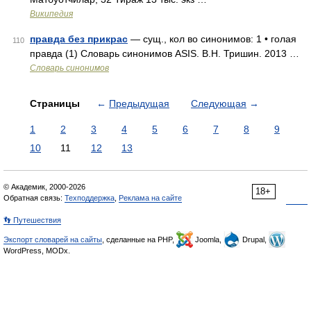
Википедия
правда без прикрас
— сущ., кол во синонимов: 1 • голая
110
правда (1) Словарь синонимов ASIS. В.Н. Тришин. 2013 …
Словарь синонимов
Страницы
←
Предыдущая
Следующая
→
1
2
3
4
5
6
7
8
9
10
11
12
13
© Академик, 2000-2026
18+
Обратная связь:
Техподдержка
,
Реклама на сайте
👣 Путешествия
Экспорт словарей на сайты
, сделанные на PHP,
Joomla,
Drupal,
WordPress, MODx.