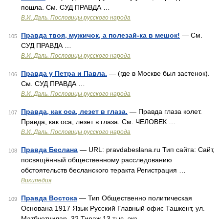
пошла. См. СУД ПРАВДА …
В.И. Даль. Пословицы русского народа
Правда твоя, мужичок, а полезай-ка в мешок!
— См.
105
СУД ПРАВДА …
В.И. Даль. Пословицы русского народа
Правда у Петра и Павла.
— (где в Москве был застенок).
106
См. СУД ПРАВДА …
В.И. Даль. Пословицы русского народа
Правда, как оса, лезет в глаза.
— Правда глаза колет.
107
Правда, как оса, лезет в глаза. См. ЧЕЛОВЕК …
В.И. Даль. Пословицы русского народа
Правда Беслана
— URL: pravdabeslana.ru Тип сайта: Сайт,
108
посвящённый общественному расследованию
обстоятельств бесланского теракта Регистрация …
Википедия
Правда Востока
— Тип Общественно политическая
109
Основана 1917 Язык Русский Главный офис Ташкент, ул.
Матбуотчилар, 32 Тираж 13 тыс. экз …